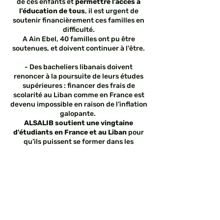
de ces enfants et
permettre l’accès à
l’éducation de tous
, il est urgent de
soutenir financièrement ces familles en
difficulté.
A Ain Ebel, 40 familles ont pu être
soutenues, et doivent continuer à l'être.
- Des bacheliers libanais doivent
renoncer à la poursuite de leurs études
supérieures : financer des frais de
scolarité au Liban comme en France est
devenu impossible en raison de l’inflation
galopante.
ALSALIB soutient une vingtaine
d'étudiants en France et au Liban
pour
qu’ils puissent se former dans les
meilleures conditions possibles, et qu’ils
participent à terme au développement
de leur pays.
Réduction fiscale